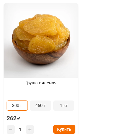
Груша вяленая
300 г
450 г
1 кг
262
Купить