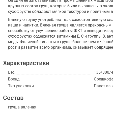
сегодня её заготавливают в промышленных масштабах
крупных сортов груш, которые были выращены в экол
сухофрукты обладают мягкой текстурой и приятным в
Вяленую грушу употребляют как самостоятельную сла
каши и напитки. Вяленая груша является прекрасным
способствуют улучшению работы ЖКТ и выводят из ор
сухофруктах содержатся витамины Е, С и группы В, ан
медь. Фолиевой кислоты в груше больше, чем в чёрно
рост и развитие всего организма, оказывает бодрящее
Характеристики
Вес
135/300/4
Бренд
Орешкоф
Тип упаковки
Пакет из 
Состав
груша вяленая