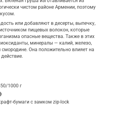
. Вяленая груша изготавливается из
огически чистом районе Армении, поэтому
кусом.
дость или добавляют в десерты, выпечку,
 источником пищевых волокон, которые
ганизма опасные вещества. Также в этих
тиоксиданты, минералы — калий, железо,
й смородине. Она положительно влияет на
 действие.
50/1000 г
ф
крафт-бумаги с замком zip-lock