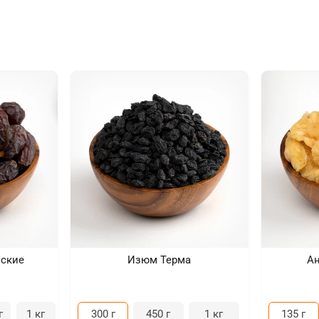
ские
Изюм Терма
А
г
1 кг
300 г
450 г
1 кг
135 г