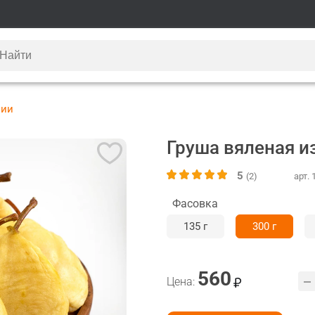
нии
Груша вяленая и
5
(2)
арт. 
Фасовка
135 г
300 г
560
Цена: