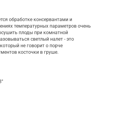
ется обработке консервантами и
нениях температурных параметров очень
росушить плоды при комнатной
азовываться светлый налет - это
который не говорит о порче
гментов косточки в груше.
8°