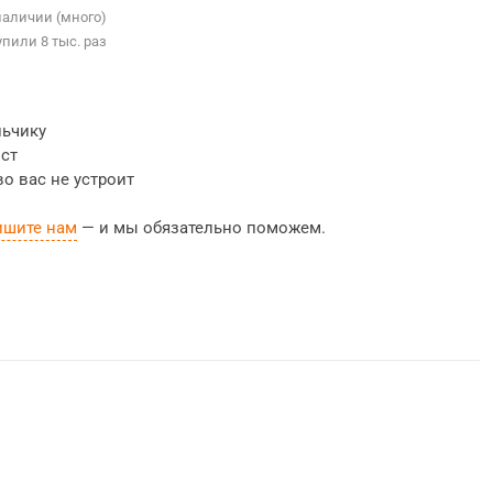
наличии (много)
упили 8 тыс. раз
льчику
ост
во вас не устроит
ишите нам
— и мы обязательно поможем.