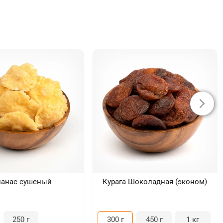
нанас сушеный
Курага Шоколадная (эконом)
250 г
300 г
450 г
1 кг