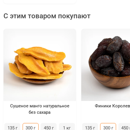
С этим товаром покупают
Сушеное манго натуральное
Финики Королев
без сахара
135 г
300 г
450 г
1 кг
135 г
300 г
450 