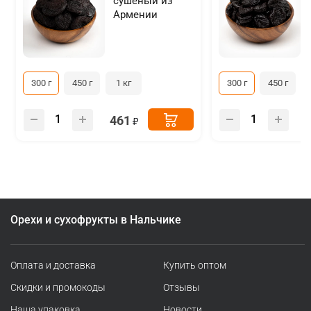
сушеный из
Армении
300 г
450 г
1 кг
300 г
450 г
461
Орехи и сухофрукты в Нальчике
Оплата и доставка
Купить оптом
Скидки и промокоды
Отзывы
Наша упаковка
Новости