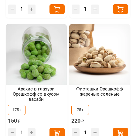
Арахис в глазури
Фисташки Орешкофф
Орешкофф со вкусом
жареные соленые
васаби
175 г
75 г
150
220