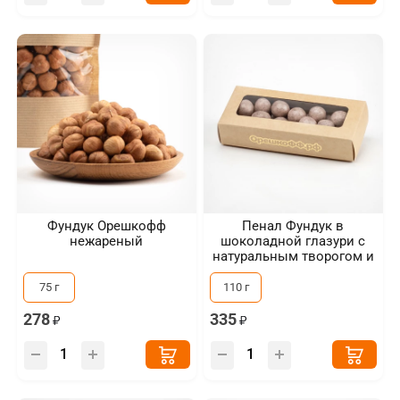
Фундук Орешкофф
Пенал Фундук в
нежареный
шоколадной глазури с
натуральным творогом и
сублимированной голубикой
75 г
110 г
278
335