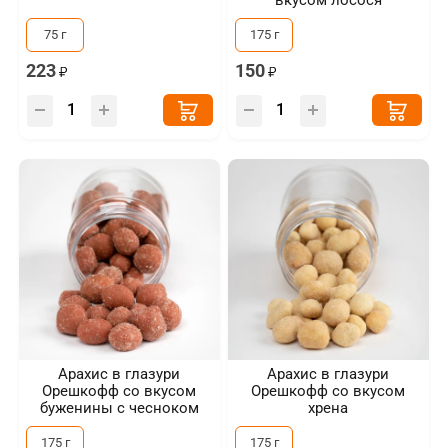
вкусом лосося
75 г
175 г
223
150
Арахис в глазури
Арахис в глазури
Орешкофф со вкусом
Орешкофф со вкусом
буженины с чесноком
хрена
175 г
175 г