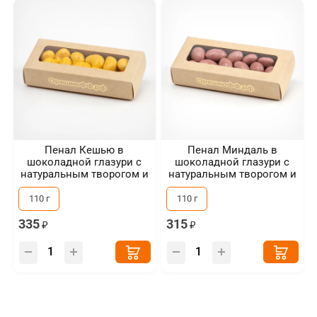
Пенал Кешью в
Пенал Миндаль в
шоколадной глазури с
шоколадной глазури с
натуральным творогом и
натуральным творогом и
сублимированной
сублимированной
облепихой
ежевикой
110 г
110 г
335
315