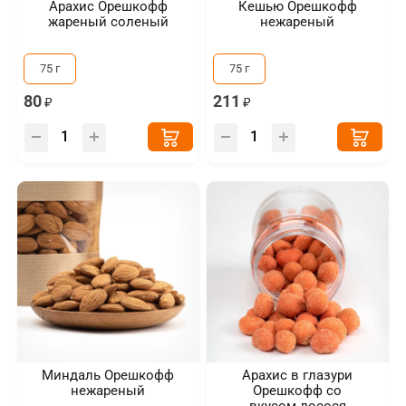
Арахис Орешкофф
Кешью Орешкофф
жареный соленый
нежареный
75 г
75 г
80
211
Миндаль Орешкофф
Арахис в глазури
нежареный
Орешкофф со