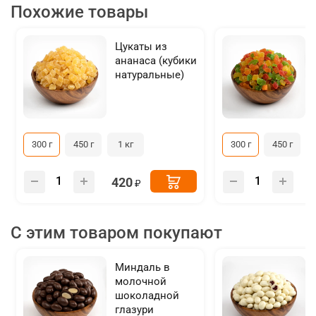
Похожие товары
Цукаты из
ананаса (кубики
натуральные)
300 г
450 г
1 кг
300 г
450 г
420
С этим товаром покупают
Миндаль в
молочной
шоколадной
глазури