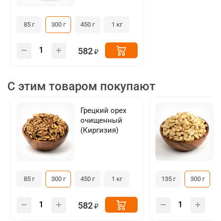
85 г
300 г
450 г
1 кг
582
С этим товаром покупают
Грецкий орех
очищенный
(Киргизия)
85 г
300 г
450 г
1 кг
135 г
300 г
582