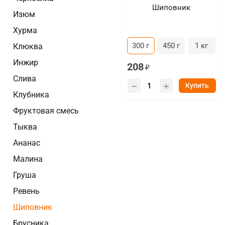
Шиповник
Изюм
Хурма
300 г
450 г
1 кг
Клюква
Инжир
208
Слива
Купить
Клубника
Фруктовая смесь
Тыква
Ананас
Малина
Груша
Ревень
Шиповник
Брусника