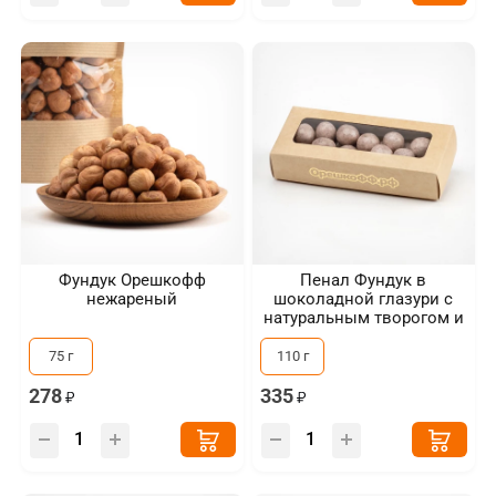
Фундук Орешкофф
Пенал Фундук в
нежареный
шоколадной глазури с
натуральным творогом и
сублимированной голубикой
75 г
110 г
278
335