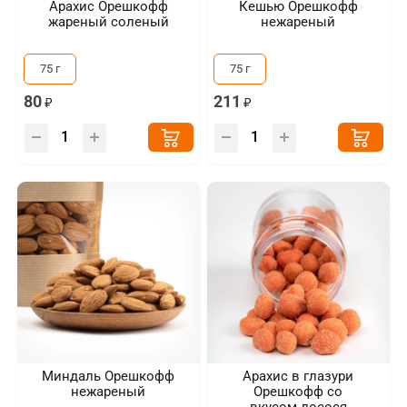
Арахис Орешкофф
Кешью Орешкофф
жареный соленый
нежареный
75 г
75 г
80
211
Миндаль Орешкофф
Арахис в глазури
нежареный
Орешкофф со