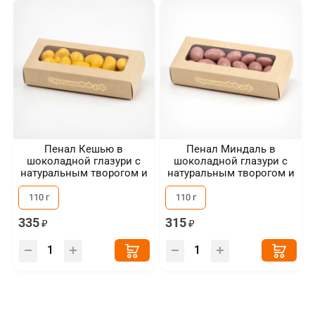
Пенал Кешью в
Пенал Миндаль в
шоколадной глазури с
шоколадной глазури с
натуральным творогом и
натуральным творогом и
сублимированной
сублимированной
облепихой
ежевикой
110 г
110 г
335
315