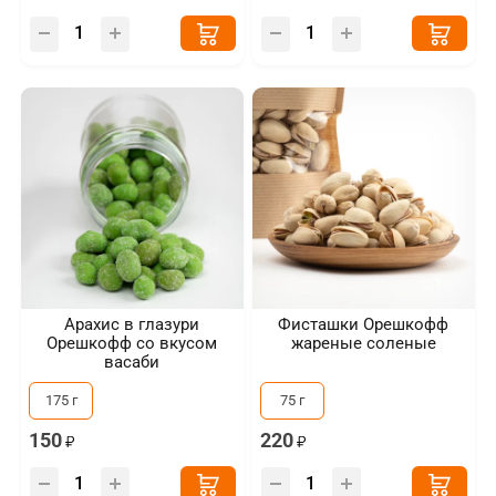
Арахис в глазури
Фисташки Орешкофф
Орешкофф со вкусом
жареные соленые
васаби
175 г
75 г
150
220