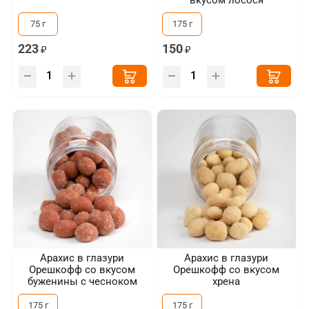
вкусом лосося
75 г
175 г
223
150
Арахис в глазури
Арахис в глазури
Орешкофф со вкусом
Орешкофф со вкусом
буженины с чесноком
хрена
175 г
175 г