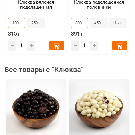
Клюква вяленая
Клюква подслащенная
подслащенная
половинки
100 г
250 г
300 г
450 г
1 кг
315
391
Все товары с "Клюква"