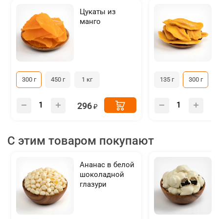
Цукаты из
манго
300 г
450 г
1 кг
135 г
300 г
296
С этим товаром покупают
Ананас в белой
шоколадной
глазури