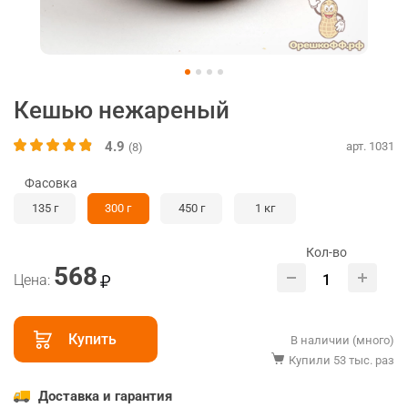
Кешью нежареный
4.9
арт. 1031
(8)
Фасовка
135 г
300 г
450 г
1 кг
Кол-во
568
Цена:
Купить
В наличии (много)
Купили 53 тыс. раз
Доставка и гарантия