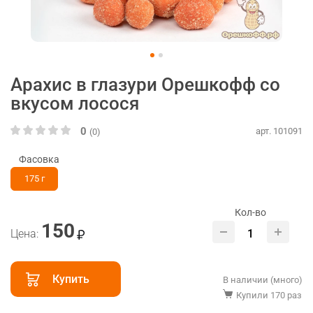
Арахис в глазури Орешкофф со
вкусом лосося
0
арт. 101091
(0)
Фасовка
175 г
Кол-во
150
Цена:
Купить
В наличии (много)
Купили 170 раз