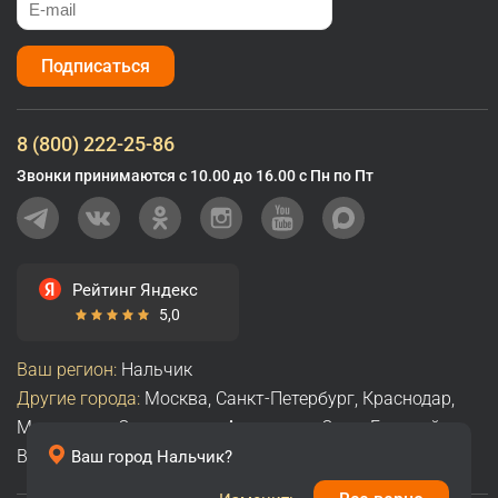
Подписаться
8 (800) 222-25-86
Звонки принимаются с 10.00 до 16.00 с Пн по Пт
Рейтинг Яндекс
5,0
Ваш регион:
Нальчик
Другие города:
Москва
,
Санкт-Петербург
,
Краснодар
,
Махачкала
,
Ставрополь
,
Астрахань
,
Сочи
,
Грозный
,
Владикавказ
,
Армавир
,
Все города
Ваш город
Нальчик
?