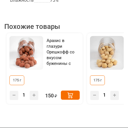
Влажность
75%
Похожие товары
Арахис в
глазури
Орешкофф со
вкусом
буженины с
чесноком
175 г
175 г
150