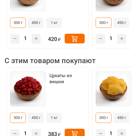
300 г
450 г
1 кг
300 г
450 г
420
С этим товаром покупают
Цукаты из
вишни
300 г
450 г
1 кг
300 г
450 г
383