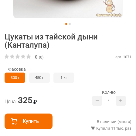
Цукаты из тайской дыни
(Канталупа)
0
арт. 1071
(0)
Фасовка
300 г
450 г
1 кг
Кол-во
325
Цена:
Купить
В наличии (много)
Купили 11 тыс. раз