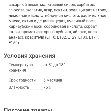
сахарный песок, мальтозный сироп, сорбитол,
глюкоза, желатин, агар, пектин, вода, цитрат натрия,
лимонная кислота, яблочная кислота, растительное
масло, октил и децилглицерат, пчелиный воск,
карнаубский воск, сорбиновая кислота, сорбат
калия, ароматизаторы (клубника, яблоко, кола,
ананас), красители (Е110, Е102, Е129, Е133, Е171,
Е150)
Условия хранения
Температура
от 3° до 18°
хранения
Срок годности
6 месяцев
Влажность
75%
Похожие товары